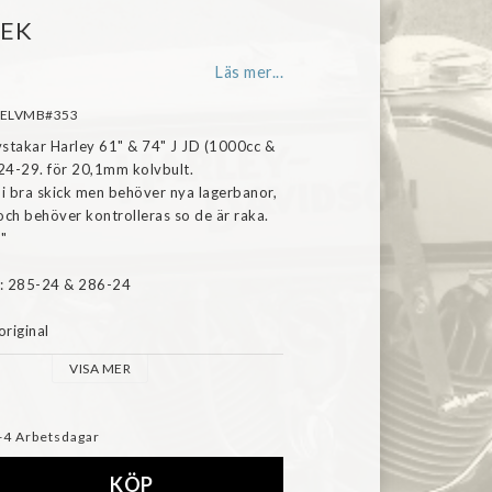
SEK
Läs mer...
GDELVMB#353
stakar Harley 61" & 74" J JD (1000cc & 
4-29. för 20,1mm kolvbult.

 i bra skick men behöver nya lagerbanor, 
ch behöver kontrolleras so de är raka.

"

: 285-24 & 286-24

riginal
VISA MER
-4 Arbetsdagar
KÖP