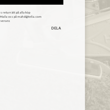
s returrätt på alla köp
 Maila oss på mahd@telia.com
everans
DELA