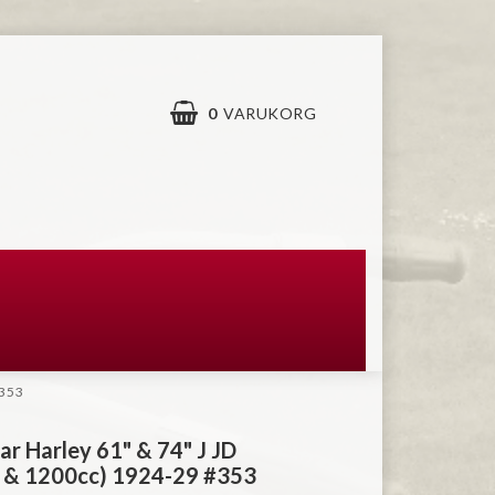
0
VARUKORG
#353
r Harley 61" & 74" J JD
 & 1200cc) 1924-29 #353