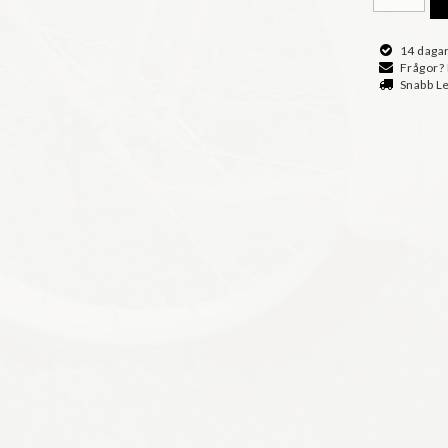
14 dagar
Frågor?
Snabb L