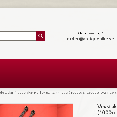
Order via mejl!
order@antiquebike.se
de Delar
Vevstakar Harley 61" & 74" J JD (1000cc & 1200cc) 1924-29 
Vevstaka
(1000cc