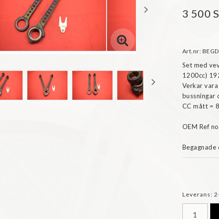
3 500 
Art.nr: BE
Set med vev
1200cc) 192
Verkar vara
bussningar o
CC mått = 8
OEM Ref no
Begagnade o
Leverans:
2