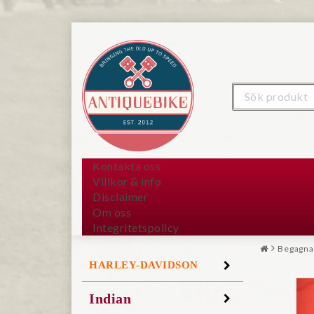
Kontakta oss
Villkor & info
Disclaimer
Om oss
Integritetspolicy
Begagna
HARLEY-DAVIDSON
Indian