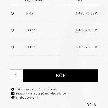
STD
1 493,75 SEK
+003"
1 493,75 SEK
+005"
1 493,75 SEK
KÖP
14 dagars returrätt på alla köp
Frågor? Maila oss på mahd@telia.com
Snabb Leverans
DELA