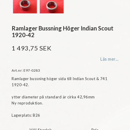
Ramlager Bussning Höger Indian Scout
1920-42
1 493,75 SEK
Läs mer...
Art.nr: E97-0283
Ramlager bussning höger sida till Indian Scout & 741 
1920-42. 

ytter diameter på standard är cirka 42,96mm

Ny reproduktion.

Lagerplats: B26
Välj Storlek
Pris