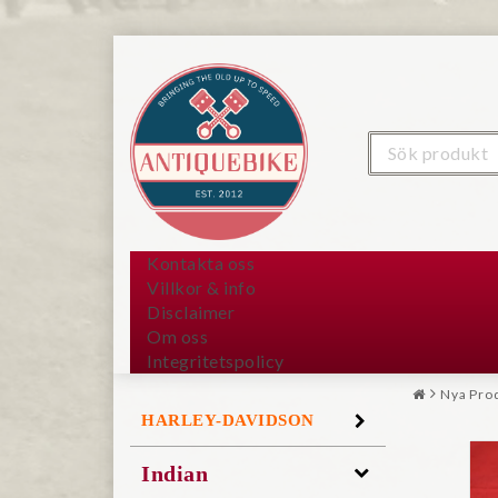
Kontakta oss
Villkor & info
Disclaimer
Om oss
Integritetspolicy
Nya Pro
HARLEY-DAVIDSON
Indian