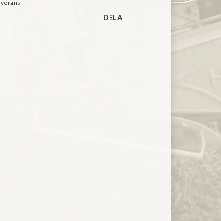
everans
DELA