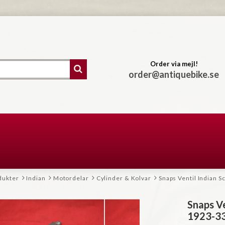
Order via mejl!
order@antiquebike.se
dukter
Indian
Motordelar
Cylinder & Kolvar
Snaps Ventil Indian S
Snaps Ve
1923-3