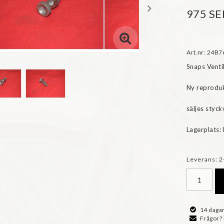
975 SE
Art.nr: 24B
Snaps Ventil
Ny reproduk
säljes styckv
Leverans:
2
14 dagar
Frågor?