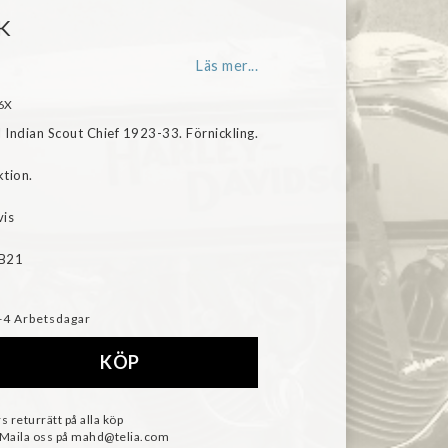
K
Läs mer...
76X
 Indian Scout Chief 1923-33. Förnickling.

tion.

is

-4 Arbetsdagar
KÖP
s returrätt på alla köp
 Maila oss på mahd@telia.com