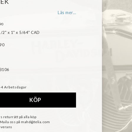
SEK
Läs mer...
90
1/2" x 1" x 5/64" CAD

90

 B106
-4 Arbetsdagar
KÖP
s returrätt på alla köp
 Maila oss på mahd@telia.com
everans