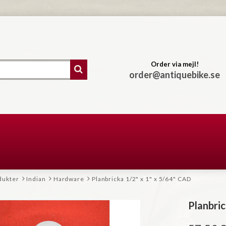
Order via mejl!
order@antiquebike.se
dukter
Indian
Hardware
Planbricka 1/2" x 1" x 5/64" CAD
Planbric