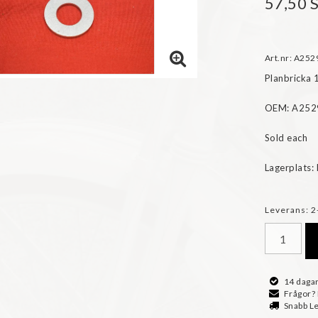
57,50 
Art.nr: A252
Planbricka 
OEM: A252
Sold each

Lagerplats:
Leverans:
2
14 dagar
Frågor?
Snabb L