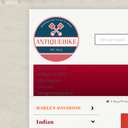
Kontakta oss
Villkor & info
Disclaimer
Om oss
Integritetspolicy
Nya Pro
HARLEY-DAVIDSON
Indian