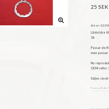
25 SEK
Art.nr: E239
Låsbricka t
36

Passar de fl
men passar 
Ny reproduk
OEM refnr: 
Säljes styckv
Lagerplats: 