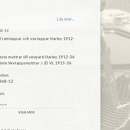
Läs mer...
82-12
ill ramtappar och vevtappar Harley 1912-
esta muttrar till vevparti Harley 1912-36 
inte Vevtappsmuttrar J JD VL 1915-36

tion.

368-12

is

B42

VISA MER