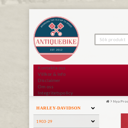
Kontakta oss
Villkor & info
Disclaimer
Om oss
Integritetspolicy
Nya Pro
HARLEY-DAVIDSON
1903-29