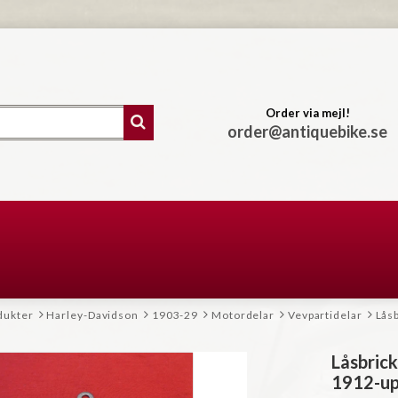
Order via mejl!
order@antiquebike.se
dukter
Harley-Davidson
1903-29
Motordelar
Vevpartidelar
Låsb
Låsbrick
1912-u