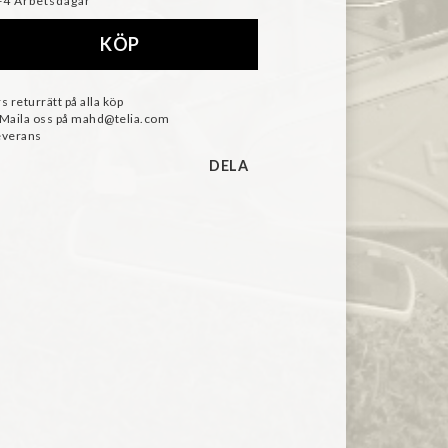
-4 Arbetsdagar
KÖP
s returrätt på alla köp
 Maila oss på mahd@telia.com
everans
DELA