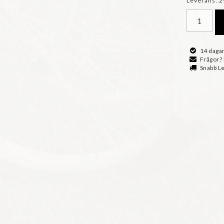
Leverans:
2
14 dagar
Frågor?
Snabb L